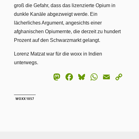
groß die Gefahr, dass das lizenzierte Opium in
dunkle Kanäle abgezweigt werde. Ein
lächerliches Argument, angesichts einer
afghanischen Opiumernte, die derzeit zu hundert
Prozent auf den Schwarzmarkt gelangt.
Lorenz Matzat war für die woxx in Indien
unterwegs.
Mastodon
Facebook
Bluesky
WhatsA
Email
Co
Lin
WOXX1057