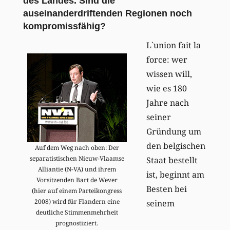
des Landes. Sind die
auseinanderdriftenden Regionen noch
kompromissfähig?
L`union fait la
force: wer
wissen will,
wie es 180
Jahre nach
seiner
Gründung um
den belgischen
Auf dem Weg nach oben: Der
separatistischen Nieuw-Vlaamse
Staat bestellt
Alliantie (N-VA) und ihrem
ist, beginnt am
Vorsitzenden Bart de Wever
Besten bei
(hier auf einem Parteikongress
2008) wird für Flandern eine
seinem
deutliche Stimmenmehrheit
prognostiziert.