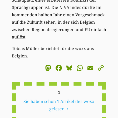
Schauplatz eines erbitterten Konflikts der
Sprachgruppen ist. Die N-VA indes dürfte im
kommenden halben Jahr einen Vorgeschmack
auf die Zukunft sehen, in der sich Belgien
zwischen Regionalregierungen und EU einfach
auflöst.
Tobias Müller berichtet für die woxx aus
Belgien.
Mastodon
Facebook
Bluesky
WhatsA
Email
Co
Li
1
Sie haben schon 1 Artikel der woxx
gelesen.
↑