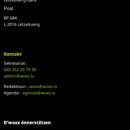
Post
BP 684
L-2016 Lëtzebuerg
Kontakt
Sekretariat :
(00)
352 29 79 99
admin@woxx.lu
Redaktioun :
woxx@woxx.lu
Agenda :
agenda@woxx.lu
D’woxx ënnerstëtzen