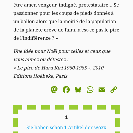
être amer, vengeur, indigné, protestataire… Se
passionner pour les coups de pieds donnés à
un ballon alors que la moitié de la population
de la planète crève de faim, n’est-ce pas le pire
de l’indifférence ? »
Une idée pour Noël pour celles et ceux que
vous aimez ou détestez :
« Le pire de Hara Kiri 1960-1985 », 2010,
Editions Hoëbeke, Paris
Mastodon
Facebook
Bluesky
WhatsA
Email
Co
Li
1
Sie haben schon 1 Artikel der woxx