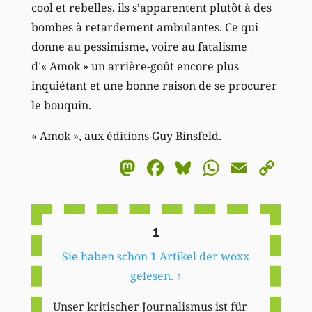
cool et rebelles, ils s’apparentent plutôt à des
bombes à retardement ambulantes. Ce qui
donne au pessimisme, voire au fatalisme
d’« Amok » un arrière-goût encore plus
inquiétant et une bonne raison de se procurer
le bouquin.
« Amok », aux éditions Guy Binsfeld.
Mastodon
Facebook
Bluesky
WhatsA
Email
Co
Li
1
Sie haben schon 1 Artikel der woxx
gelesen.
↑
Unser kritischer Journalismus ist für