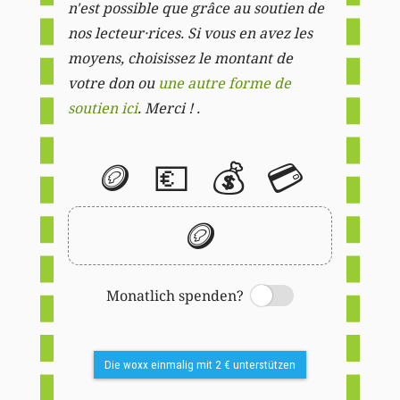
n'est possible que grâce au soutien de
nos lecteur·rices. Si vous en avez les
moyens, choisissez le montant de
votre don ou
une autre forme de
soutien ici
. Merci ! .
🪙
💶
💰
💳
🪙
Monatlich spenden?
Switch
Die woxx einmalig mit 2 € unterstützen