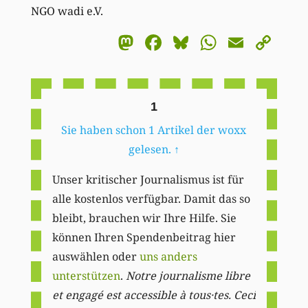
NGO wadi e.V.
Mastodon
Facebook
Bluesky
WhatsA
Email
Co
Li
1
Sie haben schon 1 Artikel der woxx
gelesen.
↑
Unser kritischer Journalismus ist für
alle kostenlos verfügbar. Damit das so
bleibt, brauchen wir Ihre Hilfe. Sie
können Ihren Spendenbeitrag hier
auswählen oder
uns anders
unterstützen
.
Notre journalisme libre
et engagé est accessible à tous·tes. Ceci