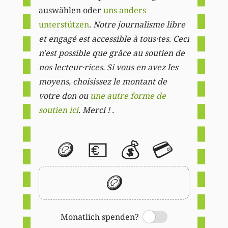
auswählen oder
uns anders
unterstützen
.
Notre journalisme libre
et engagé est accessible à tous·tes. Ceci
n'est possible que grâce au soutien de
nos lecteur·rices. Si vous en avez les
moyens, choisissez le montant de
votre don ou
une autre forme de
soutien ici
. Merci ! .
🪙
💶
💰
💳
🪙
Monatlich spenden?
Switch