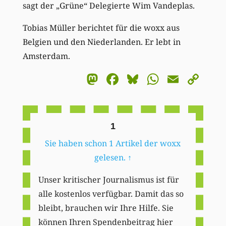
sagt der „Grüne“ Delegierte Wim Vandeplas.
Tobias Müller berichtet für die woxx aus
Belgien und den Niederlanden. Er lebt in
Amsterdam.
Mastodon
Facebook
Bluesky
WhatsA
Email
Co
Li
1
Sie haben schon 1 Artikel der woxx
gelesen.
↑
Unser kritischer Journalismus ist für
alle kostenlos verfügbar. Damit das so
bleibt, brauchen wir Ihre Hilfe. Sie
können Ihren Spendenbeitrag hier