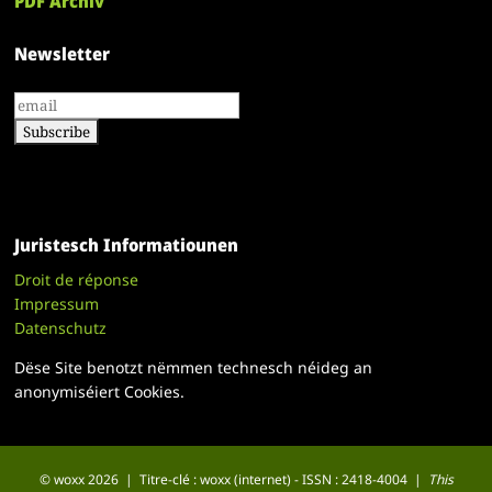
PDF Archiv
Newsletter
Juristesch Informatiounen
Droit de réponse
Impressum
Datenschutz
Dëse Site benotzt nëmmen technesch néideg an
anonymiséiert Cookies.
© woxx 2026 | Titre-clé : woxx (internet) - ISSN : 2418-4004 |
This