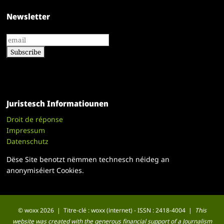
Newsletter
Juristesch Informatiounen
Droit de réponse
Impressum
Datenschutz
Dëse Site benotzt nëmmen technesch néideg an
anonymiséiert Cookies.
© woxx 2026 | Titre-clé : woxx (internet) - ISSN : 2418-4004 |
This
website was created with the generous financial support of a Journalism