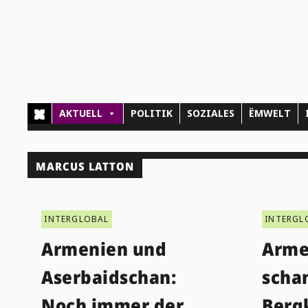
AKTUELL
POLITIK
SOZIALES
ËMWELT
MARCUS LATTON
INTERGLOBAL
INTERGL
Armenien und
Arme
Aserbaidschan:
scha
Noch immer der
Berg