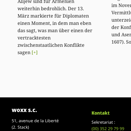
Alijew sind für Armenien
im Nove
weiterhin bedrohlich. Der 13.
Vermittl
März markierte für Diplomaten
unterzei
einen Moment, in dem man eben
der Konf
das sagt, was man über einen der
und Aser
vertracktesten
1607). S
zwischenstaatlichen Konflikte
sagen
[+]
woxx s.c.
Kontakt
51, avenue de la Liberté
Sekretariat :
(2. Stack)
(00)
352 29 79 99