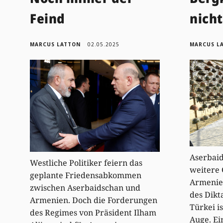
Feind
nich
MARCUS LATTON
02.05.2025
MARCUS L
Aserbaid
Westliche Politiker feiern das
weitere 
geplante Friedensabkommen
Armenien
zwischen Aserbaidschan und
des Dikt
Armenien. Doch die Forderungen
Türkei i
des Regimes von Präsident Ilham
Auge. Ei