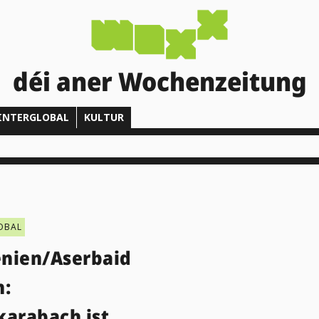
déi aner Wochenzeitung
INTERGLOBAL
KULTUR
OBAL
nien/Aserbaid
n:
karabach ist