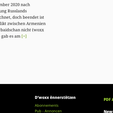
mber 2020 nach
ung Russlands
chnet, doch beendet ist
likt zwischen Armenien
baidschan nicht (woxx
o gab es am
[+]
D’woxx ënnerstëtzen
PDF 
Abonnements
Pub - Annoncen
News