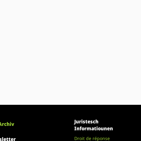
Juristesch
Archiv
Informatiounen
Droit de réponse
letter