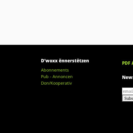
D’woxx ënnerstëtzen
PDF 
Abonnements
Pub - Annoncen
News
Don/Kooperativ