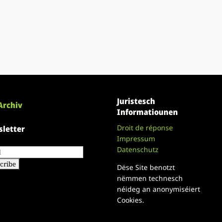
Juristesch
Archiv
Informatiounen
Droit de réponse
letter
Impressum
Datenschutz
Dëse Site benotzt
nëmmen technesch
néideg an anonymiséiert
Cookies.