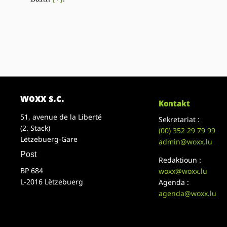
woxx s.c.
Kontakt
51, avenue de la Liberté
Sekretariat :
(2. Stack)
(00)
352 29 79 99
Lëtzebuerg-Gare
admin@woxx.lu
Post
Redaktioun :
BP 684
woxx@woxx.lu
L-2016 Lëtzebuerg
Agenda :
agenda@woxx.lu