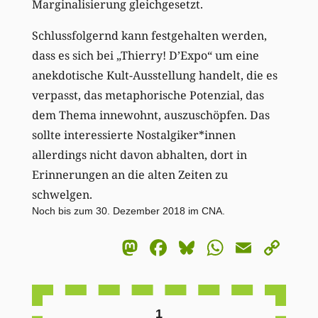
Marginalisierung gleichgesetzt.
Schlussfolgernd kann festgehalten werden,
dass es sich bei „Thierry! D’Expo“ um eine
anekdotische Kult-Ausstellung handelt, die es
verpasst, das metaphorische Potenzial, das
dem Thema innewohnt, auszuschöpfen. Das
sollte interessierte Nostalgiker*innen
allerdings nicht davon abhalten, dort in
Erinnerungen an die alten Zeiten zu
schwelgen.
Noch bis zum 30. Dezember 2018 im CNA.
Mastodon
Facebook
Bluesky
WhatsA
Email
Co
Li
1