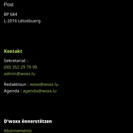
Post
BP 684
L-2016 Lëtzebuerg
Kontakt
Sekretariat :
(00)
352 29 79 99
admin@woxx.lu
Redaktioun :
woxx@woxx.lu
Agenda :
agenda@woxx.lu
D’woxx ënnerstëtzen
Abonnements