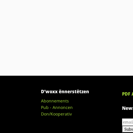
D’woxx ënnerstëtzen
PDF 
Abonnements
Pub - Annoncen
News
Don/Kooperativ