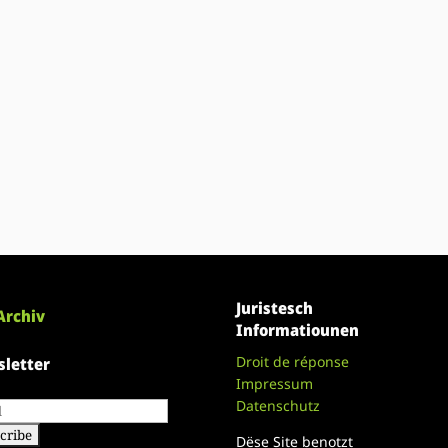
Juristesch
Archiv
Informatiounen
Droit de réponse
letter
Impressum
Datenschutz
Dëse Site benotzt