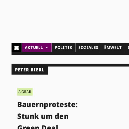
AKTUELL
POLITIK
SOZIALES
ËMWELT
PETER BIERL
AGRAR
Bauernproteste:
Stunk um den
Green Deal