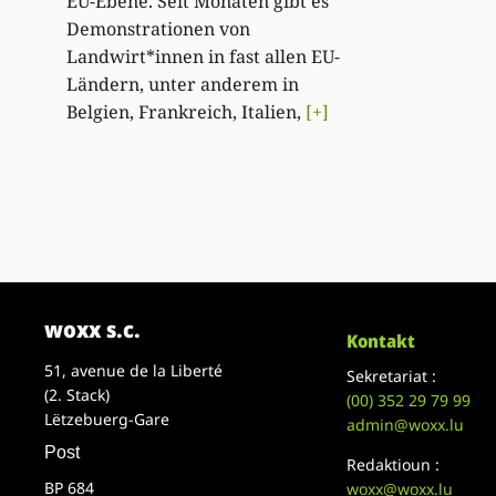
EU-Ebene. Seit Monaten gibt es
Demonstrationen von
Landwirt*innen in fast allen EU-
Ländern, unter anderem in
Belgien, Frankreich, Italien,
[+]
woxx s.c.
Kontakt
51, avenue de la Liberté
Sekretariat :
(2. Stack)
(00)
352 29 79 99
Lëtzebuerg-Gare
admin@woxx.lu
Post
Redaktioun :
BP 684
woxx@woxx.lu