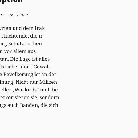
TER
28.12.2015
yrien und dem Irak
lüchtende, die in
rg Schutz suchen,
n vor allem aus
an. Die Lage ist alles
ls sicher dort, Gewalt
e Bevölkerung ist an der
nung. Nicht nur Milizen
neller „Warlords“ und die
terrorisieren sie, sondern
gs auch Banden, die sich