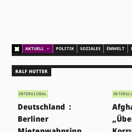
AKTUELL
POLITIK
SOZIALES
ËMWELT
RALF HUTTER
INTERGLOBAL
INTERGL
Deutschland :
Afgh
Berliner
„Übe
Mietenwahnsinn
Korr