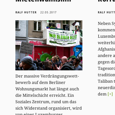
RALF HUTTER
22.05.2017
RALF HUT
Neben S
kommen F
Luxembu
weiterhi
Afghanist
andere a
gegen di
Tagesord
traditio
Der massive Verdrängungswett-
Taliban 
bewerb auf dem Berliner
neuerdin
Wohnungsmarkt hat längst auch
dem
[+]
die Mittelschicht erreicht. Ein
Soziales Zentrum, rund um das
sich Widerstand organisiert, wird
von einer Luxemburger