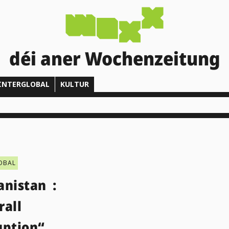
déi aner Wochenzeitung
INTERGLOBAL
KULTUR
OBAL
anistan :
rall
uption“