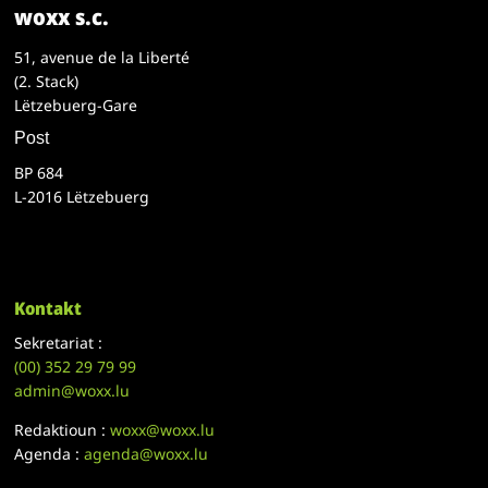
woxx s.c.
51, avenue de la Liberté
(2. Stack)
Lëtzebuerg-Gare
Post
BP 684
L-2016 Lëtzebuerg
Kontakt
Sekretariat :
(00)
352 29 79 99
admin@woxx.lu
Redaktioun :
woxx@woxx.lu
Agenda :
agenda@woxx.lu