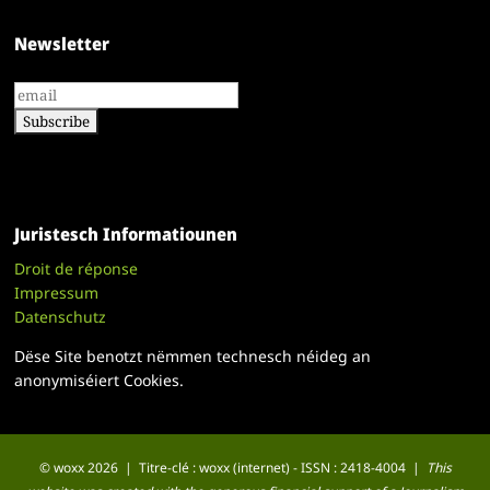
Newsletter
Juristesch Informatiounen
Droit de réponse
Impressum
Datenschutz
Dëse Site benotzt nëmmen technesch néideg an
anonymiséiert Cookies.
© woxx 2026 | Titre-clé : woxx (internet) - ISSN : 2418-4004 |
This