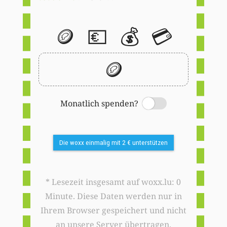
🪙
💶
💰
💳
🪙
Monatlich spenden?
Switch
Die woxx einmalig mit 2 € unterstützen
* Lesezeit insgesamt auf woxx.lu: 0
Minute. Diese Daten werden nur in
Ihrem Browser gespeichert und nicht
an unsere Server übertragen.