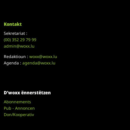
Kontakt
Sekretariat :
(00)
352 29 79 99
admin@woxx.lu
Redaktioun :
woxx@woxx.lu
Agenda :
agenda@woxx.lu
D’woxx ënnerstëtzen
Abonnements
Pub - Annoncen
Don/Kooperativ