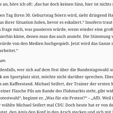
 an, höre ich oft: ‚das hat doch keinen Sinn, hier ist nichts
den Tag ihren 30. Geburtstag feiern wird, sieht dringend 
s ihrer Situation holen, bevor es eskaliert.“ Insofern traut
ch frage mich, was passieren würde, wenn wieder eine gr
ierhin käme, denen man das auch ansieht. Die Stimmung wa
s würde von den Medien hochgespielt. Jetzt wird das Ganz
arbeitet.“
tum
denfalls, wer sich auf dem Fest über die Bundestagswahl un
nk am Sportplatz sitzt, möchte nicht darüber sprechen. Eb
s am Kaffeestand. Michael Seifert, der Trainer der ersten
 einer Flasche Pils am Rande des Flohmarkts steht, gibt wi
otestwahl“, beginnt er. „Was für ein Protest?“ – „AfD. Weil
r wählte Michael Seifert mal CDU. Doch heute hat er von d
eutet, den Amis den Kopf in den Arsch stecken und sich mit 