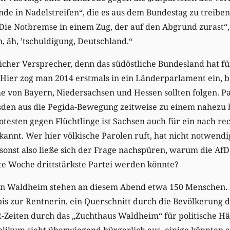
e in Nadelstreifen“, die es aus dem Bundestag zu treiben 
„Die Notbremse in einem Zug, der auf den Abgrund zurast“, 
, äh, ’tschuldigung, Deutschland.“
licher Versprecher, denn das südöstliche Bundesland hat für
Hier zog man 2014 erstmals in ein Länderparlament ein, b
 von Bayern, Niedersachsen und Hessen sollten folgen. Pa
den aus die Pegida-Bewegung zeitweise zu einem nahezu
testen gegen Flüchtlinge ist Sachsen auch für ein nach rec
kannt. Wer hier völkische Parolen ruft, hat nicht notwendi
onst also ließe sich der Frage nachspüren, warum die AfD
e Woche drittstärkste Partei werden könnte?
on Waldheim stehen an diesem Abend etwa 150 Menschen.
is zur Rentnerin, ein Querschnitt durch die Bevölkerung 
-Zeiten durch das „Zuchthaus Waldheim“ für politische Hä
likum sieht überwiegend bürgerlich aus, einige könnten 