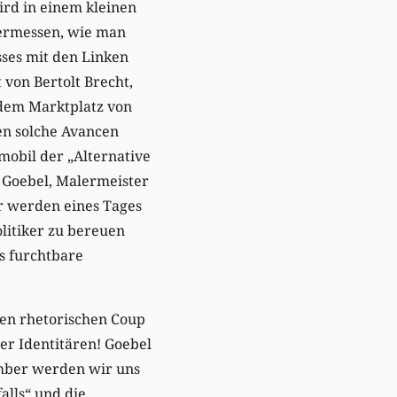
rd in einem kleinen
vermessen, wie man
sses mit den Linken
t von Bertolt Brecht,
dem Marktplatz von
en solche Avancen
obil der „Alternative
 Goebel, Malermeister
r werden eines Tages
litiker zu bereuen
s furchtbare
hen rhetorischen Coup
der Identitären! Goebel
ember werden wir uns
alls“ und die