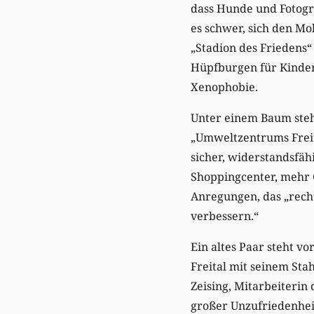
dass Hunde und Fotogra
es schwer, sich den Mo
„Stadion des Friedens
Hüpfburgen für Kinder
Xenophobie.
Unter einem Baum stehe
„Umweltzentrums Freita
sicher, widerstandsfäh
Shoppingcenter, mehr G
Anregungen, das „recht
verbessern.“
Ein altes Paar steht vo
Freital mit seinem Sta
Zeising, Mitarbeiterin
großer Unzufriedenheit“