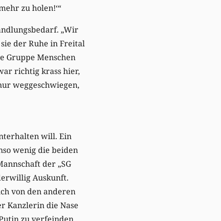
 mehr zu holen!‘“
Handlungsbedarf. „Wir
 sie der Ruhe in Freital
oße Gruppe Menschen
r richtig krass hier,
e nur weggeschwiegen,
terhalten will. Ein
enso wenig die beiden
 Mannschaft der „SG
derwillig Auskunft.
 ich von den anderen
er Kanzlerin die Nase
Putin zu verfeinden.