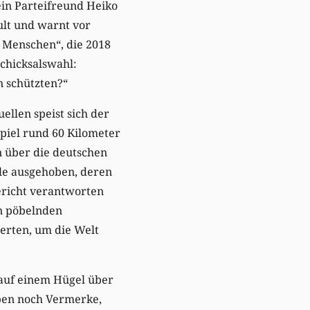
ein Parteifreund Heiko
ult und warnt vor
n Menschen“, die 2018
chicksalswahl:
n schützten?“
llen speist sich der
spiel rund 60 Kilometer
n über die deutschen
le ausgehoben, deren
ericht verantworten
on pöbelnden
erten, um die Welt
t auf einem Hügel über
eben noch Vermerke,