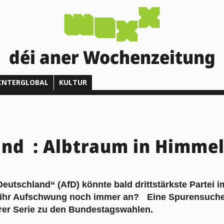
déi aner Wochenzeitung
INTERGLOBAL
KULTUR
and : Albtraum in Himme
 Deutschland“ (AfD) könnte bald drittstärkste Partei
 ihr Aufschwung noch immer an? Eine Spurensuche 
erer Serie zu den Bundestagswahlen.