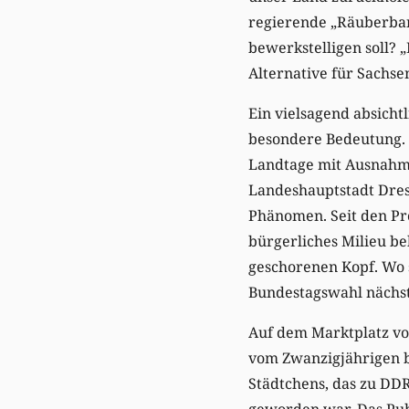
regierende „Räuberband
bewerkstelligen soll? 
Alternative für Sachsen
Ein vielsagend absicht
besondere Bedeutung. 
Landtage mit Ausnahme
Landeshauptstadt Dres
Phänomen. Seit den Pro
bürgerliches Milieu be
geschorenen Kopf. Wo s
Bundestagswahl nächst
Auf dem Marktplatz v
vom Zwanzigjährigen b
Städtchens, das zu DDR
geworden war. Das Pub