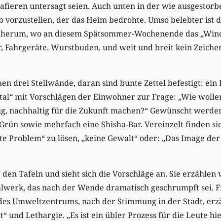
fieren untersagt seien. Auch unten in der wie ausgestorb
b vorzustellen, der das Heim bedrohte. Umso belebter ist 
“ herum, wo an diesem Spätsommer-Wochenende das „Windb
, Fahrgeräte, Wurstbuden, und weit und breit kein Zeiche
n drei Stellwände, daran sind bunte Zettel befestigt: ei
l“ mit Vorschlägen der Einwohner zur Frage: „Wie wollen 
ig, nachhaltig für die Zukunft machen?“ Gewünscht werden:
rün sowie mehrfach eine Shisha-Bar. Vereinzelt finden si
e Problem“ zu lösen, „keine Gewalt“ oder: „Das Image der 
r den Tafeln und sieht sich die Vorschläge an. Sie erzählen
hlwerk, das nach der Wende dramatisch geschrumpft sei. F
 des Umweltzentrums, nach der Stimmung in der Stadt, erzä
 und Lethargie. „Es ist ein übler Prozess für die Leute hier