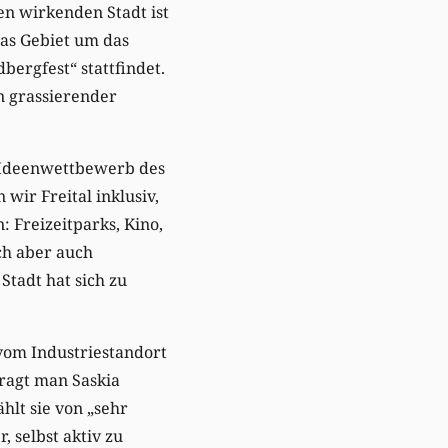
en wirkenden Stadt ist
das Gebiet um das
ergfest“ stattfindet.
n grassierender
n Ideenwettbewerb des
wir Freital inklusiv,
 Freizeitparks, Kino,
ch aber auch
Stadt hat sich zu
 vom Industriestandort
ragt man Saskia
hlt sie von „sehr
, selbst aktiv zu