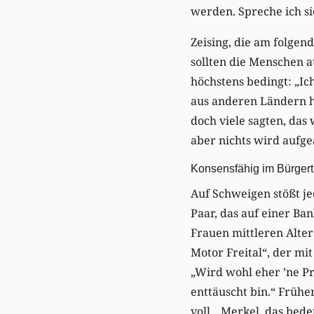
werden. Spreche ich sie
Zeising, die am folgen
sollten die Menschen au
höchstens bedingt: „I
aus anderen Ländern h
doch viele sagten, da
aber nichts wird aufge
Konsensfähig im Bürger
Auf Schweigen stößt je
Paar, das auf einer Ba
Frauen mittleren Alter
Motor Freital“, der mit
„Wird wohl eher ’ne Pr
enttäuscht bin.“ Frühe
voll. „Merkel, das bed