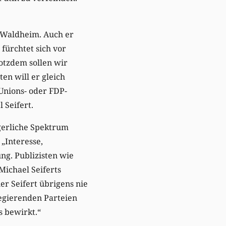
n Waldheim. Auch er
fürchtet sich vor
rotzdem sollen wir
en will er gleich
Unions- oder FDP-
 Seifert.
gerliche Spektrum
 „Interesse,
ng. Publizisten wie
Michael Seiferts
ner Seifert übrigens nie
 regierenden Parteien
s bewirkt.“