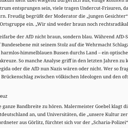
trum entsprungen sein, viele tragen Undercut-Frisuren, d
rn. Freudig begrüßt der Moderator die „jungen Gesichter“
Ortsgruppe ein. „Wir sind weder braun noch rechtsradikal
rteifarbe der AfD nicht braun, sondern blau. Während AfD-
 Bundesebene mit seinem Stolz auf die Wehrmacht Schlagz
in harmlos-himmelblauen Bussen durchs Land – ein optisc
reuze. So manche Analyse griff in den letzten Jahren zu k
egida oder die AfD nun Nazis wären oder nicht. Wer so fragt
 Brückenschlag zwischen völkischen Ideologen und den oft
reuz
e ganze Bandbreite zu hören. Malermeister Goebel klagt d
deutschland an, und Universitäten, die „unsere Kultur zer
neter aus Görlitz, fürchtet sich vor der „Scharia-Polizei“