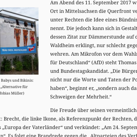
Am Abend des 11. September 2017 wi
Ort in Mittelsachsen die Querfront 
unter Rechten die Idee eines Bündni
nennt. Die jedoch kann sich in Gestal
dessen Zitat zur Dämmerstunde auf 
Waldheim erklingt, nur schlecht geg
wehren. Am Mikrofon vor dem Wahlm
für Deutschland“ (AfD) steht Thomas
und Bundestagskandidat. „Die Bürge
nicht nur die Worte und Taten der Po
 Babys und Bikinis:
„Alternative für
haben“, beginnt er, „sondern auch da
Tobias Müller)
Schweigen der Mehrheit.“
Die Freude über seinen vermeintlic
: Brecht, die linke Ikone, als Referenzpunkt der Rechten, 
as „Europa der Vaterländer“ und verkündet: „Am 24. Sept
“. Es folgt eine Brandrede gegen die „Altparteien des Verf