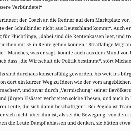
ssere Verbündete!“
 erinnert der Coach an die Redner auf dem Marktplatz vo
fte der Schulkinder nicht aus Deutschland kommt“. Auch er 
für Flüchtlinge, „dabei sind die Rentenkassen leer, und t
riechen mit 55 in Rente gehen können.“ Straffällige Migrant
ie“. Manches, was er sagt, könnte auch aus dem Mund von 
h dass „die Wirtschaft die Politik bestimmt“, stört Michael
hs sind durchaus konsensfähig geworden, bis weit ins bür
s von dort ein kurzer Weg zu Ideen wie der vom angeblichen
 machen“, und zwar durch „Vermischung“ seiner Bevölkeru
d Jürgen Elsässer verbreiten solche Thesen, und auch in 
rei Leute, die sich damit beschäftigen“. Bei Pegida ist Trai
 er sich nicht, aber ihm ist, als sei die Bewegung „von den
nnen die Leute Dampf ablassen und denken, sie hätten etwa