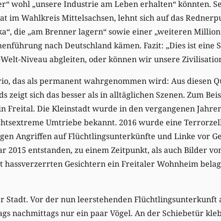
er“ wohl „unsere Industrie am Leben erhalten“ könnten. S
t im Wahlkreis Mittelsachsen, lehnt sich auf das Rednerp
a“, die „am Brenner lagern“ sowie einer „weiteren Millio
nführung nach Deutschland kämen. Fazit: „Dies ist eine S
Welt-Niveau abgleiten, oder können wir unsere Zivilisatio
io, das als permanent wahrgenommen wird: Aus diesen Que
s zeigt sich das besser als in alltäglichen Szenen. Zum Bei
in Freital. Die Kleinstadt wurde in den vergangenen Jahre
chtsextreme Umtriebe bekannt. 2016 wurde eine Terrorzel
gen Angriffen auf Flüchtlingsunterkünfte und Linke vor G
r 2015 entstanden, zu einem Zeitpunkt, als auch Bilder v
t hassverzerrten Gesichtern ein Freitaler Wohnheim belag
der Stadt. Vor der nun leerstehenden Flüchtlingsunterkunf
ags nachmittags nur ein paar Vögel. An der Schiebetür kl