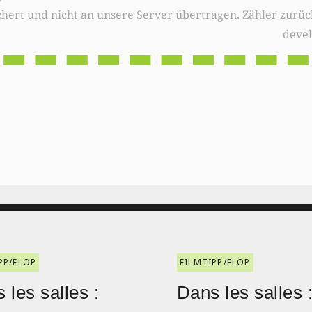
chert und nicht an unsere Server übertragen.
Zähler zurüc
deve
PP/FLOP
FILMTIPP/FLOP
 les salles :
Dans les salles 