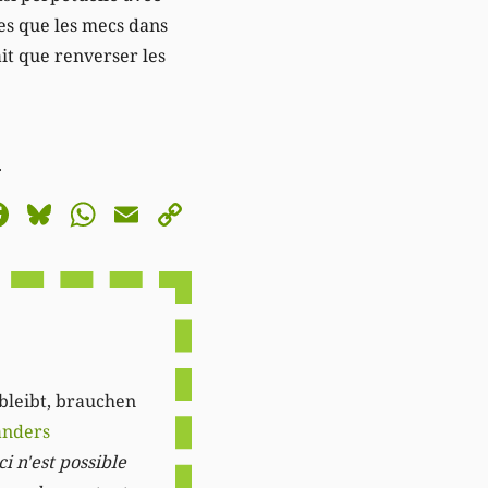
res que les mecs dans
ait que renverser les
.
astodon
Facebook
Bluesky
WhatsApp
Email
Copy
Link
 bleibt, brauchen
anders
i n'est possible