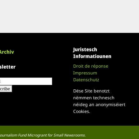
Juristesch
Archiv
Informatiounen
Droit de réponse
letter
Impressum
Datenschutz
Dëse Site benotzt
nëmmen technesch
néideg an anonymiséiert
Cookies.
a Journalism Fund Microgrant for Small Newsrooms.