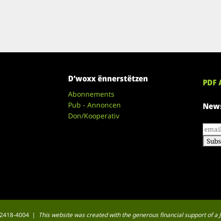
D’woxx ënnerstëtzen
PDF 
Abonnements
Pub - Annoncen
News
Don/Kooperativ
 : 2418-4004 |
This website was created with the generous financial support of 