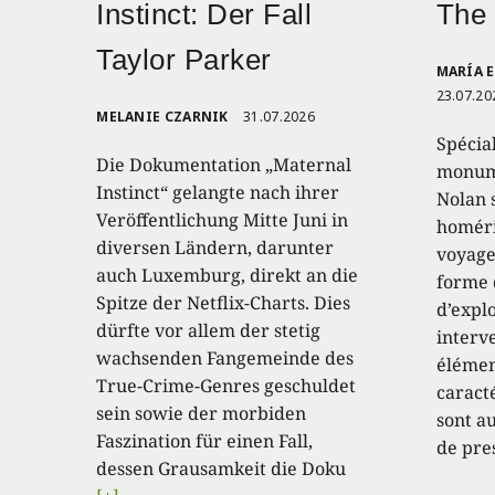
Instinct: Der Fall
The
Taylor Parker
MARÍA 
23.07.20
MELANIE CZARNIK
31.07.2026
Spécia
Die Dokumentation „Maternal
monume
Instinct“ gelangte nach ihrer
Nolan 
Veröffentlichung Mitte Juni in
homéri
diversen Ländern, darunter
voyage
auch Luxemburg, direkt an die
forme 
Spitze der Netflix-Charts. Dies
d’expl
dürfte vor allem der stetig
interve
wachsenden Fangemeinde des
élémen
True-Crime-Genres geschuldet
caract
sein sowie der morbiden
sont au
Faszination für einen Fall,
de pre
dessen Grausamkeit die Doku