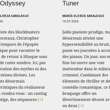
 Odyssey
Tuner
ELORZA SARALEGUI
MARÍA ELORZA SARALEGUI
26
16.07.2026
liste des blockbusters
Jadis pianiste prodige, m
ntaux, Christopher
désormais atteint une
s’empare de l’épopée
hypersensibilité au bruit,
que pour raconter le
passe ses journées à acc
 de retour à Ithaque sous
des pianos. Un jour, son o
de conte sombre. Ici, pas
fine lui ouvre une voie
oration des mythes ni des
inattendue dans le milie
ntions divines. Les
criminel. Combinant des
ts désormais
éléments de thriller et d
éristiques du réalisateur
comédie romantique, ce 
 rendez-vous : un casting
braquage offre un
stige, des séquences
[+]
divertissement décent av
ou deux
[+]