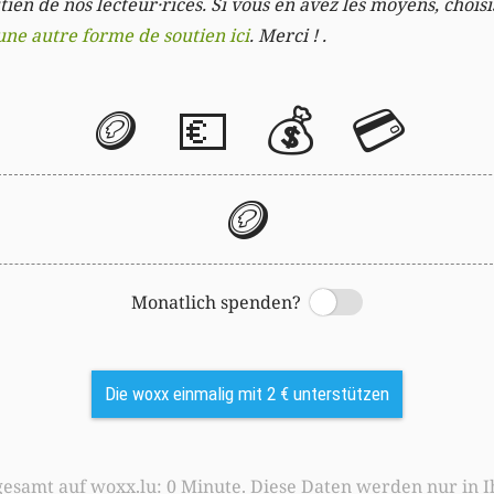
ien de nos lecteur·rices. Si vous en avez les moyens, chois
une autre forme de soutien ici
. Merci ! .
🪙
💶
💰
💳
🪙
Monatlich spenden?
Switch
Die woxx einmalig mit 2 € unterstützen
0 Minute. Diese Daten werden nur in Ihrem Browser