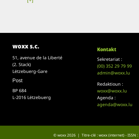
[+]
woxx s.c.
Kontakt
51, avenue de la Liberté
Sekretariat :
(2. Stack)
(00)
352 29 79 99
Lëtzebuerg-Gare
admin@woxx.lu
Post
Redaktioun :
BP 684
woxx@woxx.lu
L-2016 Lëtzebuerg
Agenda :
agenda@woxx.lu
© woxx 2026 | Titre-clé : woxx (internet) - ISSN