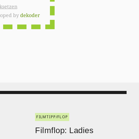
ksetzen
loped by
dekoder
FILMTIPP/FLOP
:
Filmflop: Ladies