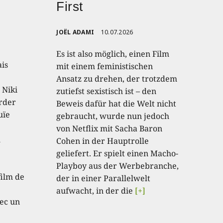
First
JOËL ADAMI
10.07.2026
Es ist also möglich, einen Film
ais
mit einem feministischen
Ansatz zu drehen, der trotzdem
 Niki
zutiefst sexistisch ist – den
order
Beweis dafür hat die Welt nicht
uïe
gebraucht, wurde nun jedoch
von Netflix mit Sacha Baron
u
Cohen in der Hauptrolle
geliefert. Er spielt einen Macho-
e
Playboy aus der Werbebranche,
film de
der in einer Parallelwelt
aufwacht, in der die
[+]
ec un