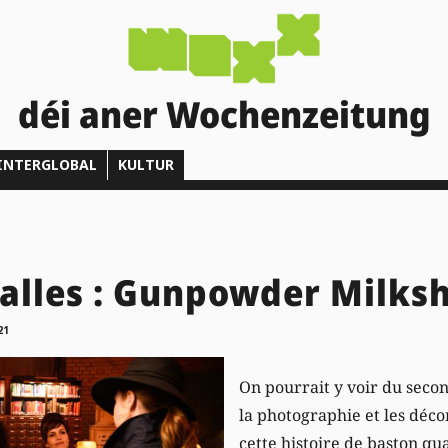
déi aner Wochenzeitung
INTERGLOBAL
KULTUR
salles : Gunpowder Milks
21
On pourrait y voir du seco
la photographie et les déco
cette histoire de baston qu