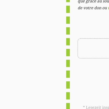
que grâce au sout
de votre don ou
* Lesezeit insgesamt auf woxx.lu: 