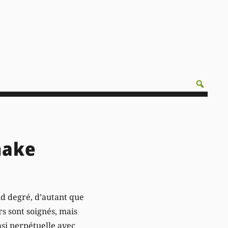
hake
nd degré, d’autant que
rs sont soignés, mais
asi perpétuelle avec