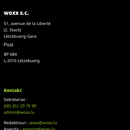
woxx s.c.
51, avenue de la Liberté
(2. Stack)
Lëtzebuerg-Gare
Post
BP 684
L-2016 Lëtzebuerg
Kontakt
Sekretariat :
(00)
352 29 79 99
admin@woxx.lu
Redaktioun :
woxx@woxx.lu
Agenda :
agenda@woxx.lu