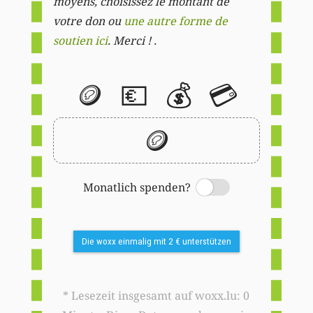
moyens, choisissez le montant de
votre don ou
une autre forme de
soutien ici
. Merci ! .
🪙
💶
💰
💳
🪙
Monatlich spenden?
Switch
Die woxx einmalig mit 2 € unterstützen
* Lesezeit insgesamt auf woxx.lu: 0