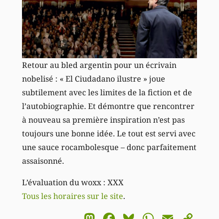
Retour au bled argentin pour un écrivain
nobelisé : « El Ciudadano ilustre » joue
subtilement avec les limites de la fiction et de
l’autobiographie. Et démontre que rencontrer
à nouveau sa première inspiration n’est pas
toujours une bonne idée. Le tout est servi avec
une sauce rocambolesque – donc parfaitement
assaisonné.
L’évaluation du woxx : XXX
Tous les horaires sur le site
.
Mastodon
Facebook
Bluesky
WhatsA
Email
Co