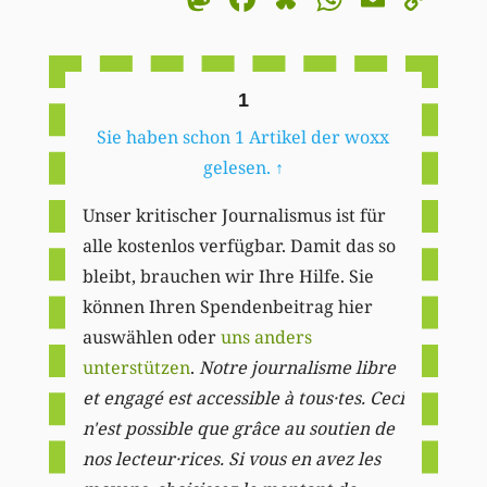
Li
1
Sie haben schon 1 Artikel der woxx
gelesen.
↑
Unser kritischer Journalismus ist für
alle kostenlos verfügbar. Damit das so
bleibt, brauchen wir Ihre Hilfe. Sie
können Ihren Spendenbeitrag hier
auswählen oder
uns anders
unterstützen
.
Notre journalisme libre
et engagé est accessible à tous·tes. Ceci
n'est possible que grâce au soutien de
nos lecteur·rices. Si vous en avez les