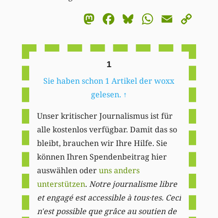
Mastodon
Facebook
Bluesky
WhatsA
Email
Co
Li
1
Sie haben schon 1 Artikel der woxx
gelesen.
↑
Unser kritischer Journalismus ist für
alle kostenlos verfügbar. Damit das so
bleibt, brauchen wir Ihre Hilfe. Sie
können Ihren Spendenbeitrag hier
auswählen oder
uns anders
unterstützen
.
Notre journalisme libre
et engagé est accessible à tous·tes. Ceci
n'est possible que grâce au soutien de