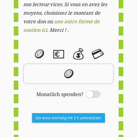
nos lecteur·rices. Si vous en avez les
moyens, choisissez le montant de
votre don ou
une autre forme de
soutien ici
. Merci ! .
🪙
💶
💰
💳
🪙
Monatlich spenden?
Switch
Die woxx einmalig mit 2 € unterstützen