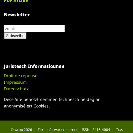
PDF Archiv
Newsletter
Juristesch Informatiounen
Droit de réponse
Impressum
Datenschutz
Dëse Site benotzt nëmmen technesch néideg an
anonymiséiert Cookies.
© woxx 2026 | Titre-clé : woxx (internet) - ISSN : 2418-4004 |
This