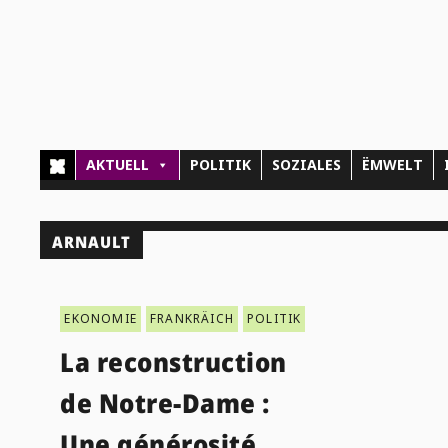
AKTUELL
POLITIK
SOZIALES
ËMWELT
ARNAULT
EKONOMIE
FRANKRÄICH
POLITIK
La reconstruction
de Notre-Dame :
Une générosité