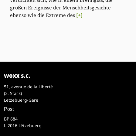
großen Ereignisse der Menschheitsgesichte
ebenso wie die Extreme des
[+]
woxx s.c.
51, avenue de la Liberté
(2. Stack)
Lëtzebuerg-Gare
Post
BP 684
L-2016 Lëtzebuerg