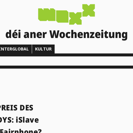
déi aner Wochenzeitung
INTERGLOBAL
KULTUR
PREIS DES
YS: iSlave
 Fairphone?