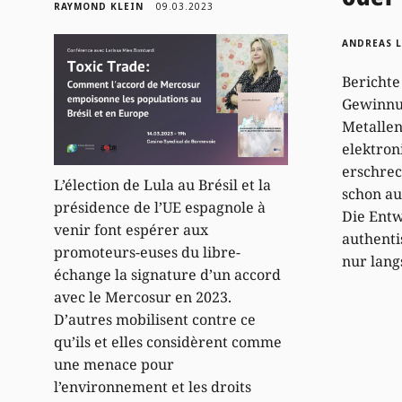
RAYMOND KLEIN
09.03.2023
ANDREAS 
Berichte
Gewinnu
Metallen
elektron
erschre
L’élection de Lula au Brésil et la
schon au
présidence de l’UE espagnole à
Die Entw
venir font espérer aux
authent
promoteurs-euses du libre-
nur lang
échange la signature d’un accord
avec le Mercosur en 2023.
D’autres mobilisent contre ce
qu’ils et elles considèrent comme
une menace pour
l’environnement et les droits