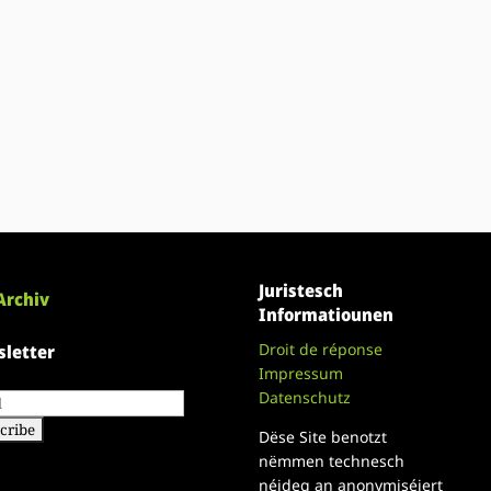
Juristesch
Archiv
Informatiounen
Droit de réponse
letter
Impressum
Datenschutz
Dëse Site benotzt
nëmmen technesch
néideg an anonymiséiert