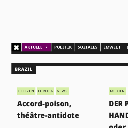
AKTUELL
POLITIK
SOZIALES
ËMWELT
BRAZIL
CITIZEN
EUROPA
NEWS
MEDIEN
Accord-poison,
DER 
théâtre-antidote
HAND
oder