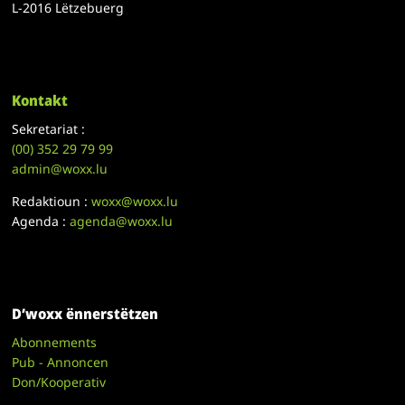
L-2016 Lëtzebuerg
Kontakt
Sekretariat :
(00)
352 29 79 99
admin@woxx.lu
Redaktioun :
woxx@woxx.lu
Agenda :
agenda@woxx.lu
D’woxx ënnerstëtzen
Abonnements
Pub - Annoncen
Don/Kooperativ