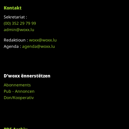
Kontakt
Sekretariat :
(00)
352 29 79 99
admin@woxx.lu
Redaktioun :
woxx@woxx.lu
Agenda :
agenda@woxx.lu
D’woxx ënnerstëtzen
Abonnements
Pub - Annoncen
Don/Kooperativ