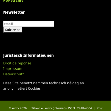
PDF Archiv
Newsletter
Juristesch Informatiounen
Droit de réponse
Impressum
Datenschutz
Dëse Site benotzt nëmmen technesch néideg an
anonymiséiert Cookies.
© woxx 2026 | Titre-clé : woxx (internet) - ISSN : 2418-4004 |
This