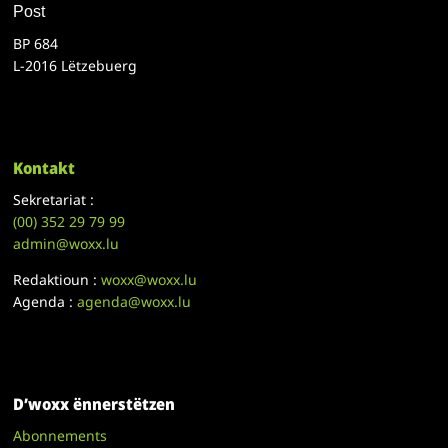
Post
BP 684
L-2016 Lëtzebuerg
Kontakt
Sekretariat :
(00)
352 29 79 99
admin@woxx.lu
Redaktioun :
woxx@woxx.lu
Agenda :
agenda@woxx.lu
D’woxx ënnerstëtzen
Abonnements