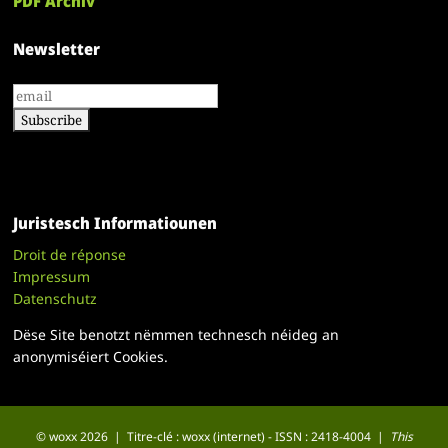
PDF Archiv
Newsletter
Juristesch Informatiounen
Droit de réponse
Impressum
Datenschutz
Dëse Site benotzt nëmmen technesch néideg an
anonymiséiert Cookies.
© woxx 2026 | Titre-clé : woxx (internet) - ISSN : 2418-4004 |
This