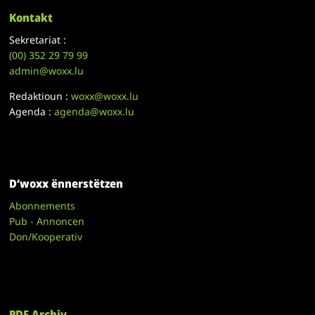
Kontakt
Sekretariat :
(00)
352 29 79 99
admin@woxx.lu
Redaktioun :
woxx@woxx.lu
Agenda :
agenda@woxx.lu
D’woxx ënnerstëtzen
Abonnements
Pub - Annoncen
Don/Kooperativ
PDF Archiv