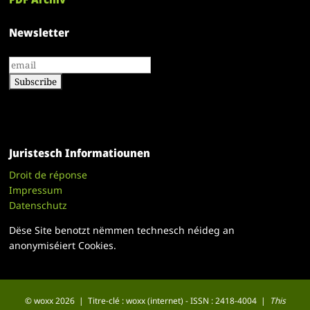
Newsletter
Juristesch Informatiounen
Droit de réponse
Impressum
Datenschutz
Dëse Site benotzt nëmmen technesch néideg an
anonymiséiert Cookies.
© woxx 2026 | Titre-clé : woxx (internet) - ISSN : 2418-4004 |
This