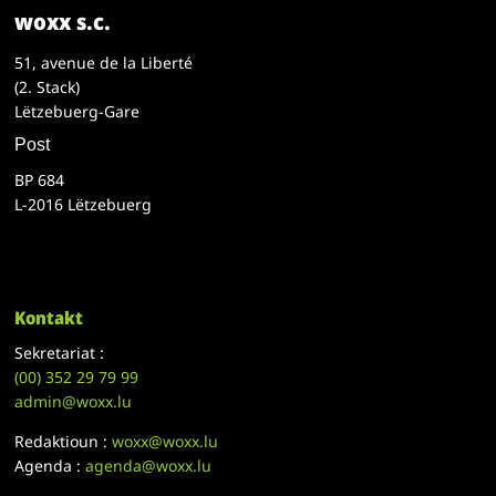
woxx s.c.
51, avenue de la Liberté
(2. Stack)
Lëtzebuerg-Gare
Post
BP 684
L-2016 Lëtzebuerg
Kontakt
Sekretariat :
(00)
352 29 79 99
admin@woxx.lu
Redaktioun :
woxx@woxx.lu
Agenda :
agenda@woxx.lu