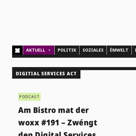
AKTUELL
POLITIK
SOZIALES
ËMWELT
DIGITIAL SERVICES ACT
PODCAST
Am Bistro mat der
woxx #191 – Zwéngt
den Digital Services