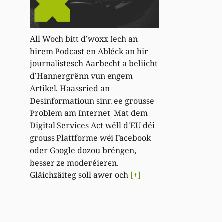
All Woch bitt d’woxx Iech an
hirem Podcast en Abléck an hir
journalistesch Aarbecht a beliicht
d’Hannergrënn vun engem
Artikel. Haassried an
Desinformatioun sinn ee grousse
Problem am Internet. Mat dem
Digital Services Act wëll d'EU déi
grouss Plattforme wéi Facebook
oder Google dozou bréngen,
besser ze moderéieren.
Gläichzäiteg soll awer och
[+]