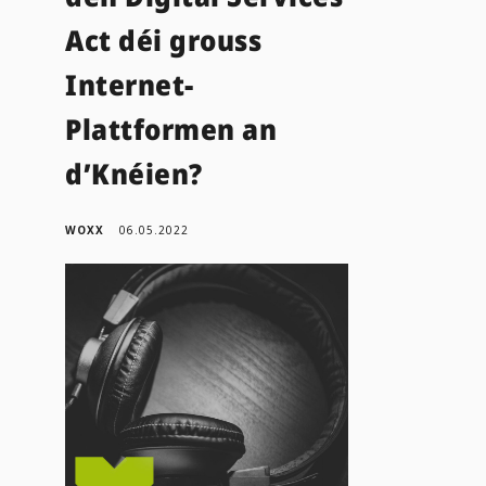
Act déi grouss
Internet-
Plattformen an
d’Knéien?
WOXX
06.05.2022