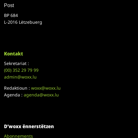
Post
BP 684
L-2016 Lëtzebuerg
Kontakt
Sekretariat :
(00)
352 29 79 99
admin@woxx.lu
Redaktioun :
woxx@woxx.lu
Agenda :
agenda@woxx.lu
D’woxx ënnerstëtzen
Abonnements