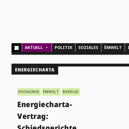
AKTUELL
POLITIK
SOZIALES
ËMWELT
ENERGIECHARTA
EKONOMIE
ËMWELT
ENERGIE
Energiecharta-
Vertrag:
Schiedsgerichte