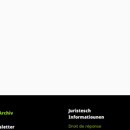
Juristesch
Archiv
Informatiounen
Droit de réponse
letter