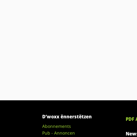
D’woxx ënnerstëtzen
PDF 
Abonnements
Pub - Annoncen
News