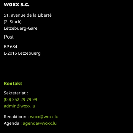
woxx s.c.
51, avenue de la Liberté
(2. Stack)
Lëtzebuerg-Gare
Post
BP 684
L-2016 Lëtzebuerg
Kontakt
Sekretariat :
(00)
352 29 79 99
admin@woxx.lu
Redaktioun :
woxx@woxx.lu
Agenda :
agenda@woxx.lu