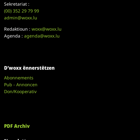
Sekretariat :
(00)
352 29 79 99
admin@woxx.lu
Redaktioun :
woxx@woxx.lu
Agenda :
agenda@woxx.lu
D’woxx ënnerstëtzen
Abonnements
Pub - Annoncen
Don/Kooperativ
PDF Archiv