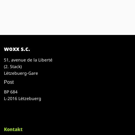
woxx s.c.
51, avenue de la Liberté
(2. Stack)
Lëtzebuerg-Gare
Post
BP 684
L-2016 Lëtzebuerg
Kontakt