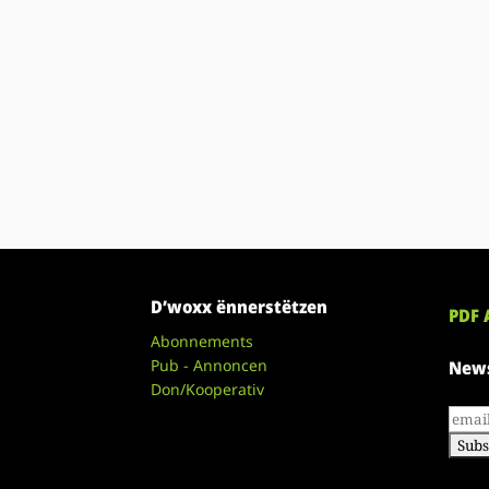
D’woxx ënnerstëtzen
PDF 
Abonnements
Pub - Annoncen
News
Don/Kooperativ