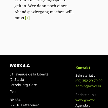
gelten. Wer dann noch einen
Abendspaziergang machen will,
muss
[+]
woxx s.c.
Kontakt
51, avenue de la Liberté
Sekretariat :
(2. Stack)
(00)
352 29 79 99
Lëtzebuerg-Gare
admin@woxx.lu
Post
Redaktioun :
BP 684
woxx@woxx.lu
L-2016 Lëtzebuerg
Agenda :