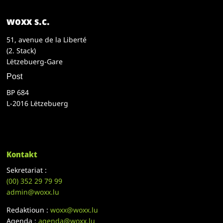
woxx s.c.
51, avenue de la Liberté
(2. Stack)
Lëtzebuerg-Gare
Post
BP 684
L-2016 Lëtzebuerg
Kontakt
Sekretariat :
(00)
352 29 79 99
admin@woxx.lu
Redaktioun :
woxx@woxx.lu
Agenda :
agenda@woxx.lu