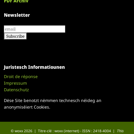
PDF Archiv
Newsletter
Juristesch Informatiounen
Droit de réponse
Impressum
Datenschutz
Dëse Site benotzt nëmmen technesch néideg an
anonymiséiert Cookies.
© woxx 2026 | Titre-clé : woxx (internet) - ISSN : 2418-4004 |
This