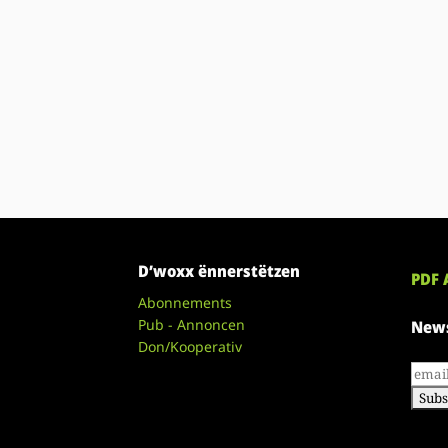
D’woxx ënnerstëtzen
PDF 
Abonnements
Pub - Annoncen
News
Don/Kooperativ