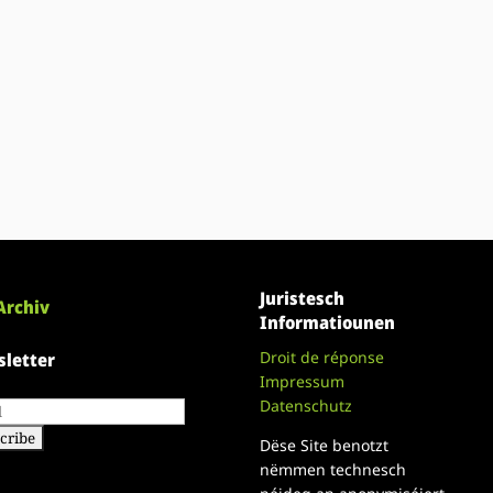
Juristesch
Archiv
Informatiounen
Droit de réponse
letter
Impressum
Datenschutz
Dëse Site benotzt
nëmmen technesch