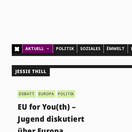
AKTUELL
POLITIK
SOZIALES
ËMWELT
JESSIE THILL
DEBATT
EUROPA
POLITIK
EU for You(th) –
Jugend diskutiert
über Europa