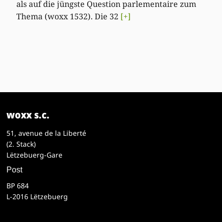
als auf die jüngste Question parlementaire zum
Thema (woxx 1532). Die 32
[+]
woxx s.c.
51, avenue de la Liberté
(2. Stack)
Lëtzebuerg-Gare
Post
BP 684
L-2016 Lëtzebuerg