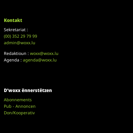
Kontakt
Sekretariat :
(00)
352 29 79 99
admin@woxx.lu
Redaktioun :
woxx@woxx.lu
Agenda :
agenda@woxx.lu
D’woxx ënnerstëtzen
Abonnements
Pub - Annoncen
Don/Kooperativ