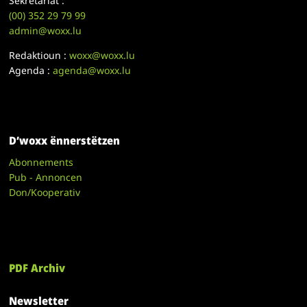
Sekretariat :
(00)
352 29 79 99
admin@woxx.lu
Redaktioun :
woxx@woxx.lu
Agenda :
agenda@woxx.lu
D’woxx ënnerstëtzen
Abonnements
Pub - Annoncen
Don/Kooperativ
PDF Archiv
Newsletter