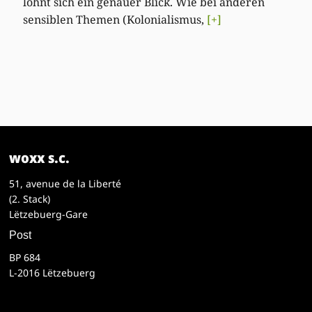
lohnt sich ein genauer Blick. Wie bei anderen
sensiblen Themen (Kolonialismus,
[+]
woxx s.c.
51, avenue de la Liberté
(2. Stack)
Lëtzebuerg-Gare
Post
BP 684
L-2016 Lëtzebuerg