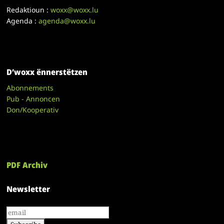
Redaktioun :
woxx@woxx.lu
Agenda :
agenda@woxx.lu
D’woxx ënnerstëtzen
Abonnements
Pub - Annoncen
Don/Kooperativ
PDF Archiv
Newsletter