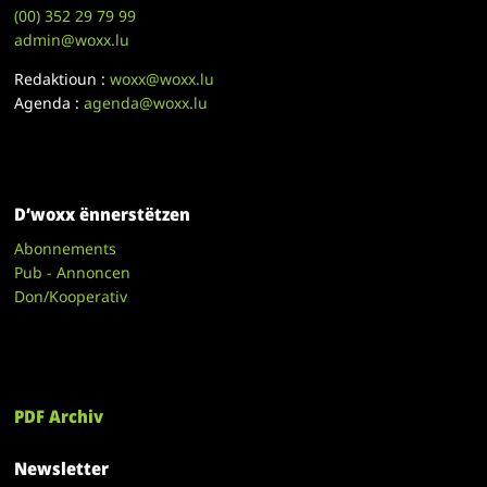
(00)
352 29 79 99
admin@woxx.lu
Redaktioun :
woxx@woxx.lu
Agenda :
agenda@woxx.lu
D’woxx ënnerstëtzen
Abonnements
Pub - Annoncen
Don/Kooperativ
PDF Archiv
Newsletter