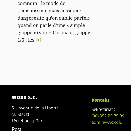
commun : le mode de
transmission, mais aussi une
dangerosité qu’on oublie parfois
quand on parle d’une « simple
grippe » (voir « Corona et grippe
1/3 : les
[+]
woxx s.c.
Kontakt
51, avenue de la Liberté
Sekretariat :
(2. Stack)
(00)
352 29 79 99
Lëtzebuerg-Gare
admin@woxx.lu
Post