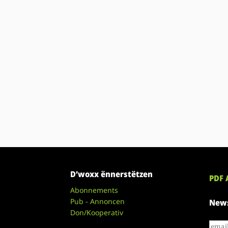
D’woxx ënnerstëtzen
PDF 
Abonnements
Pub - Annoncen
News
Don/Kooperativ