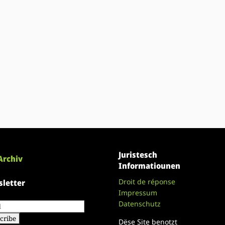
Juristesch
Archiv
Informatiounen
Droit de réponse
letter
Impressum
Datenschutz
Dëse Site benotzt