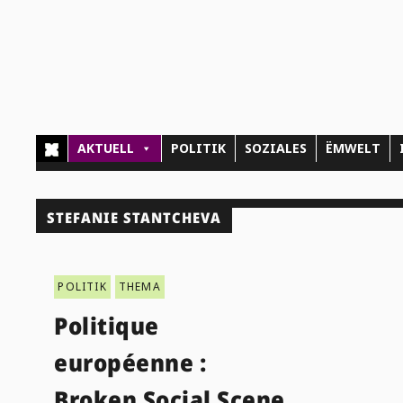
AKTUELL
POLITIK
SOZIALES
ËMWELT
STEFANIE STANTCHEVA
POLITIK
THEMA
Politique
européenne :
Broken Social Scene