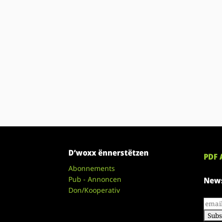
D’woxx ënnerstëtzen
PDF 
Abonnements
Pub - Annoncen
News
Don/Kooperativ