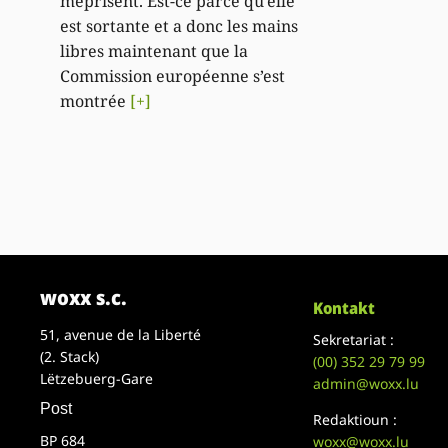
méprisent. Est-ce parce qu’elle
est sortante et a donc les mains
libres maintenant que la
Commission européenne s’est
montrée
[+]
woxx s.c.
Kontakt
51, avenue de la Liberté
Sekretariat :
(2. Stack)
(00)
352 29 79 99
Lëtzebuerg-Gare
admin@woxx.lu
Post
Redaktioun :
BP 684
woxx@woxx.lu