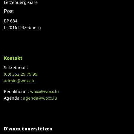
Lëtzebuerg-Gare
Post
BP 684
L-2016 Lëtzebuerg
Kontakt
Sekretariat :
(00)
352 29 79 99
admin@woxx.lu
Redaktioun :
woxx@woxx.lu
Agenda :
agenda@woxx.lu
D’woxx ënnerstëtzen