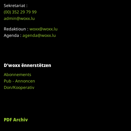
Sekretariat :
(00)
352 29 79 99
admin@woxx.lu
Redaktioun :
woxx@woxx.lu
Agenda :
agenda@woxx.lu
D’woxx ënnerstëtzen
Abonnements
Pub - Annoncen
Don/Kooperativ
PDF Archiv