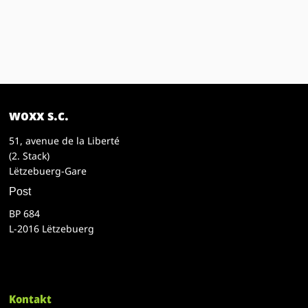
woxx s.c.
51, avenue de la Liberté
(2. Stack)
Lëtzebuerg-Gare
Post
BP 684
L-2016 Lëtzebuerg
Kontakt